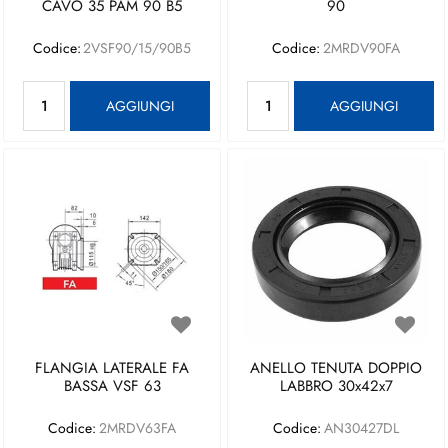
CAVO 35 PAM 90 B5
90
Codice:
2VSF90/15/90B5
Codice:
2MRDV90FA
Quantità
Quantità
AGGIUNGI
AGGIUNGI
FLANGIA LATERALE FA
ANELLO TENUTA DOPPIO
BASSA VSF 63
LABBRO 30x42x7
Codice:
2MRDV63FA
Codice:
AN30427DL