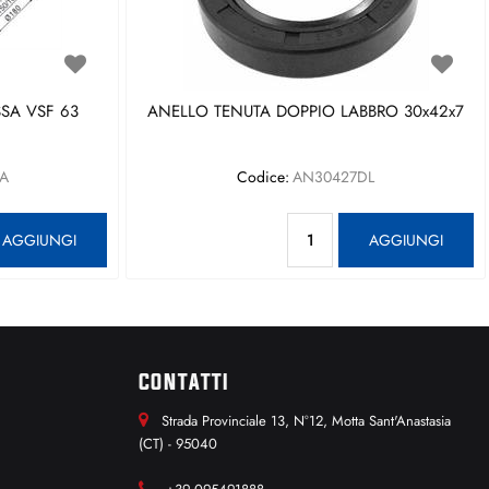
SA VSF 63
ANELLO TENUTA DOPPIO LABBRO 30x42x7
A
Codice:
AN30427DL
antità
Quantità
AGGIUNGI
AGGIUNGI
CONTATTI
Strada Provinciale 13, N°12, Motta Sant'Anastasia
(CT) - 95040