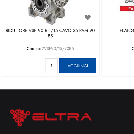
RIDUTTORE VSF 90 R.1/15 CAVO 35 PAM 90
FLANGI
B5
Codice:
2VSF90/15/90B5
C
Quantità
AGGIUNGI