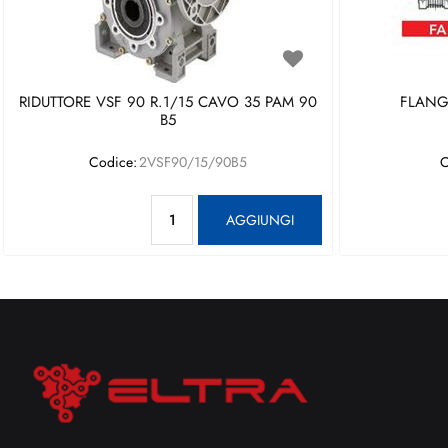
RIDUTTORE VSF 90 R.1/15 CAVO 35 PAM 90
FLANGI
B5
Codice:
2VSF90/15/90B5
C
Quantità
AGGIUNGI