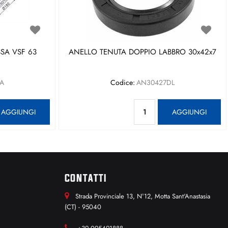
SA VSF 63
ANELLO TENUTA DOPPIO LABBRO 30x42x7
A
Codice:
AN30427DL
antità
Quantità
AGGIUNGI
AGGIUNGI
CONTATTI
Strada Provinciale 13, N°12, Motta Sant'Anastasia
(CT) - 95040