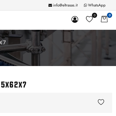
info@eltrasas.it
WhatsApp
0
0
X7
35x62x7