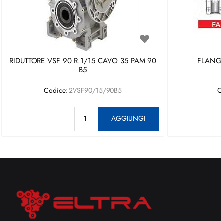
RIDUTTORE VSF 90 R.1/15 CAVO 35 PAM 90
FLANGI
B5
Codice:
2VSF90/15/90B5
C
Quantità
AGGIUNGI