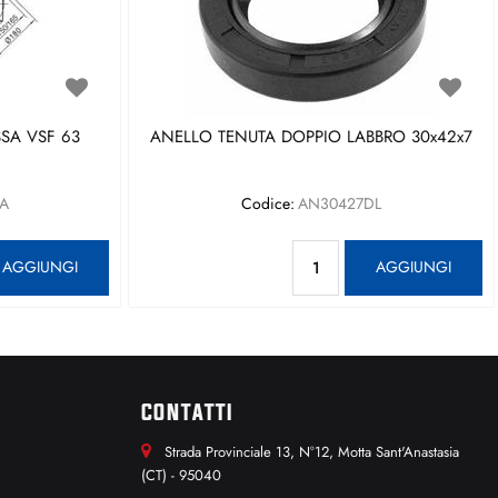
SA VSF 63
ANELLO TENUTA DOPPIO LABBRO 30x42x7
A
Codice:
AN30427DL
antità
Quantità
AGGIUNGI
AGGIUNGI
CONTATTI
Strada Provinciale 13, N°12, Motta Sant'Anastasia
(CT) - 95040