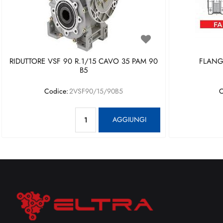
RIDUTTORE VSF 90 R.1/15 CAVO 35 PAM 90
FLANGI
B5
Codice:
2VSF90/15/90B5
C
Quantità
AGGIUNGI