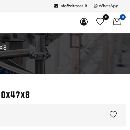
info@eltrasas.it
WhatsApp
0
0
X8
20x47x8