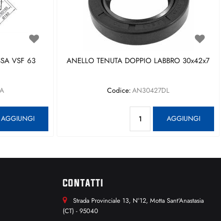
SA VSF 63
ANELLO TENUTA DOPPIO LABBRO 30x42x7
A
Codice:
AN30427DL
antità
Quantità
AGGIUNGI
AGGIUNGI
CONTATTI
Strada Provinciale 13, N°12, Motta Sant'Anastasia
(CT) - 95040