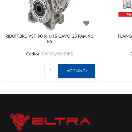
RIDUTTORE VSF 90 R.1/15 CAVO 35 PAM 90
FLANGI
B5
Codice:
2VSF90/15/90B5
C
Quantità
AGGIUNGI