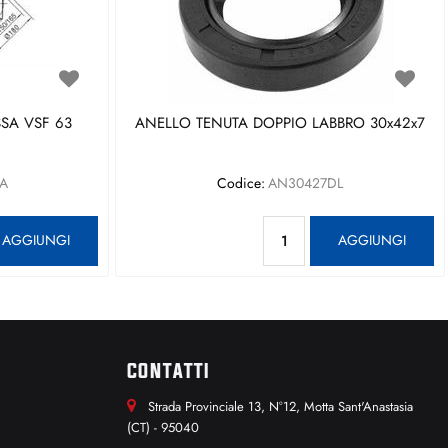
SA VSF 63
ANELLO TENUTA DOPPIO LABBRO 30x42x7
A
Codice:
AN30427DL
antità
Quantità
AGGIUNGI
AGGIUNGI
CONTATTI
Strada Provinciale 13, N°12, Motta Sant'Anastasia
(CT) - 95040