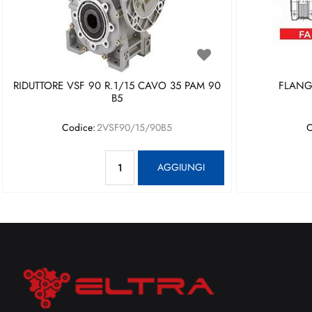
RIDUTTORE VSF 90 R.1/15 CAVO 35 PAM 90
FLANGI
B5
Codice:
2VSF90/15/90B5
C
Quantità
AGGIUNGI