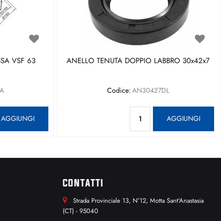
SA VSF 63
ANELLO TENUTA DOPPIO LABBRO 30x42x7
A
Codice:
AN30427DL
antità
Quantità
AGGIUNGI
AGGIUNGI
CONTATTI
Strada Provinciale 13, N°12, Motta Sant'Anastasia
(CT) - 95040