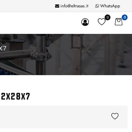
info@eltrasas.it
WhatsApp
0
0
X7
12x28x7