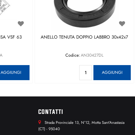
SA VSF 63
ANELLO TENUTA DOPPIO LABBRO 30x42x7
A
Codice:
AN30427DL
antità
Quantità
AGGIUNGI
AGGIUNGI
CONTATTI
Strada Provinciale 13, N°12, Motta Sant'Anastasia
(CT) - 95040