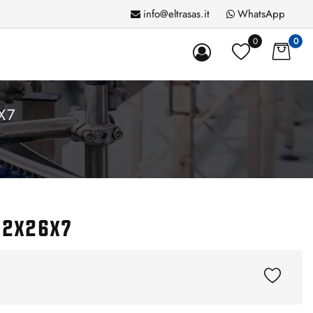
info@eltrasas.it
WhatsApp
0
0
X7
12x26x7