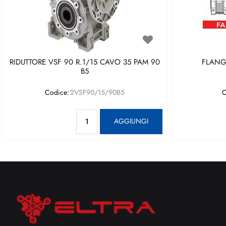
RIDUTTORE VSF 90 R.1/15 CAVO 35 PAM 90
FLANGI
B5
Codice:
2VSF90/15/90B5
C
Quantità
AGGIUNGI