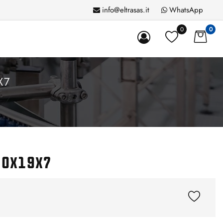
info@eltrasas.it
WhatsApp
0
0
X7
10x19x7