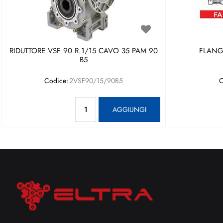
RIDUTTORE VSF 90 R.1/15 CAVO 35 PAM 90
FLANGI
B5
Codice:
2VSF90/15/90B5
C
Quantità
AGGIUNGI