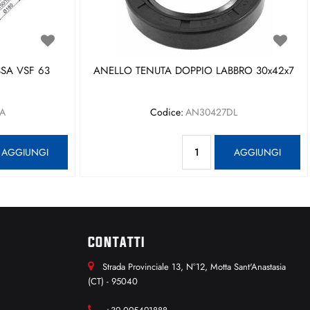
SA VSF 63
ANELLO TENUTA DOPPIO LABBRO 30x42x7
A
Codice:
AN30427DL
antità
Quantità
AGGIUNGI
AGGIUNGI
CONTATTI
Strada Provinciale 13, N°12, Motta Sant'Anastasia
(CT) - 95040